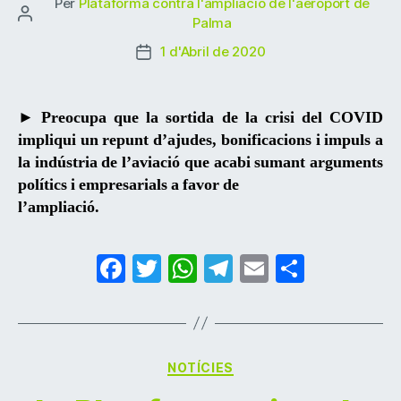
Per
Plataforma contra l'ampliació de l'aeroport de
Autor
Palma
de
1 d'Abril de 2020
Data
l'entrada
de
l'entrada
► Preocupa que la sortida de la crisi del COVID
impliqui un repunt d’ajudes, bonificacions i impuls a
la indústria de l’aviació que acabi sumant arguments
polítics i empresarials a favor de
l’ampliació.
F
T
W
T
E
C
a
w
h
el
m
o
c
itt
at
e
ai
m
e
er
s
gr
l
p
Categories
NOTÍCIES
b
A
a
ar