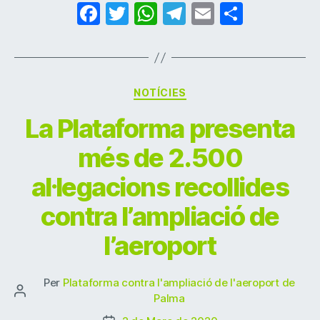
F
T
W
T
E
C
a
w
h
el
m
o
c
itt
at
e
ai
m
e
er
s
gr
l
p
Categories
NOTÍCIES
b
A
a
ar
La Plataforma presenta
o
p
m
te
o
p
ix
més de 2.500
k
al·legacions recollides
contra l’ampliació de
l’aeroport
Per
Plataforma contra l'ampliació de l'aeroport de
Autor
Palma
de