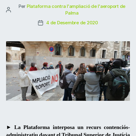
Per
Plataforma contra l'ampliació de l'aeroport de
Autor
Palma
de
4 de Desembre de 2020
Data
l'entrada
de
l'entrada
► La Plataforma interposa un recurs contenciós-
administratiu davant el Tribunal Superior de Justícia