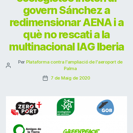
k
govern Sánchez a
redimensionar AENA i a
què no rescati a la
multinacional IAG Iberia
Per
Plataforma contra l'ampliació de l'aeroport de
Autor
Palma
de
7 de Maig de 2020
Data
l'entrada
de
l'entrada