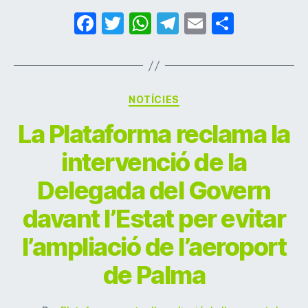
F
T
W
T
E
C
a
w
h
el
m
o
c
itt
at
e
ai
m
e
er
s
gr
l
p
Categories
NOTÍCIES
b
A
a
ar
La Plataforma reclama la
o
p
m
te
o
p
ix
intervenció de la
k
Delegada del Govern
davant l’Estat per evitar
l’ampliació de l’aeroport
de Palma