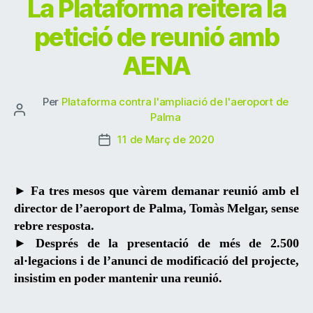
La Plataforma reitera la
o
p
m
te
o
p
ix
petició de reunió amb
k
AENA
Per
Plataforma contra l'ampliació de l'aeroport de
Autor
Palma
de
11 de Març de 2020
Data
l'entrada
de
l'entrada
► Fa tres mesos que vàrem demanar reunió amb el
director de l’aeroport de Palma, Tomàs Melgar, sense
rebre resposta.
► Després de la presentació de més de 2.500
al·legacions i de l’anunci de modificació del projecte,
insistim en poder mantenir una reunió.