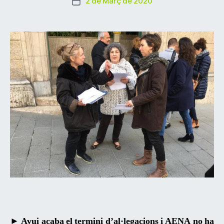
2 de Març de 2020
Data
l'entrada
de
l'entrada
► Avui acaba el termini d’al·legacions i AENA no ha