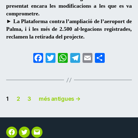
presentat encara les modificacions a les que es va
comprometre.
► La Plataforma contra l’ampliació de l’aeroport de
Palma, i i les més de 2.500 al·legacions registrades,
reclamen la retirada del projecte.
F
T
W
T
E
C
a
w
h
el
m
o
c
itt
at
e
ai
m
e
er
s
gr
l
p
Navegació
b
A
a
ar
1
2
3
més antigues
→
o
p
m
te
d'entrades
o
p
ix
k
Facebook
Twitter
Correu