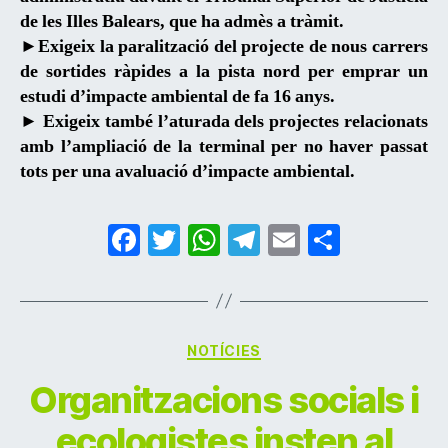
de les Illes Balears, que ha admès a tràmit.
►Exigeix la paralització del projecte de nous carrers
de sortides ràpides a la pista nord per emprar un
estudi d’impacte ambiental de fa 16 anys.
► Exigeix també l’aturada dels projectes relacionats
amb l’ampliació de la terminal per no haver passat
tots per una avaluació d’impacte ambiental.
F
T
W
T
E
C
a
w
h
el
m
o
c
itt
at
e
ai
m
e
er
s
gr
l
p
Categories
NOTÍCIES
b
A
a
ar
Organitzacions socials i
o
p
m
te
o
p
ix
ecologistes insten al