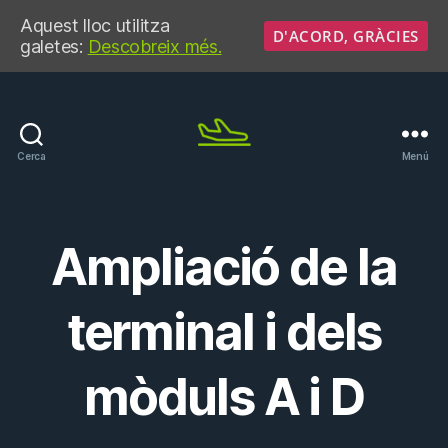
Aquest lloc utilitza
D'ACORD, GRÀCIES
galetes:
Descobreix més.
Cerca
Menú
No
més
avions!
Ampliació de la
terminal i dels
mòduls A i D