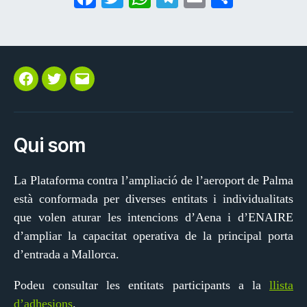
a
w
h
el
m
o
c
itt
at
e
ai
m
e
er
s
gr
l
p
b
A
a
ar
Facebook
Twitter
Correu
o
p
m
te
electrònic
o
p
ix
Qui som
k
La Plataforma contra l’ampliació de l’aeroport de Palma
està conformada per diverses entitats i individualitats
que volen aturar les intencions d’Aena i d’ENAIRE
d’ampliar la capacitat operativa de la principal porta
d’entrada a Mallorca.
Podeu consultar les entitats participants a la
llista
d’adhesions
.