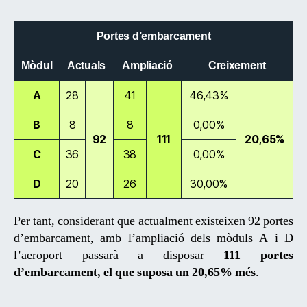
Portes d’embarcament
Mòdul
Actuals
Ampliació
Creixement
A
28
41
46,43%
B
8
8
0,00%
92
111
20,65%
C
36
38
0,00%
D
20
26
30,00%
Per tant, considerant que actualment existeixen 92 portes
d’embarcament, amb l’ampliació dels mòduls A i D
l’aeroport passarà a disposar
111 portes
d’embarcament, el que suposa un 20,65% més
.