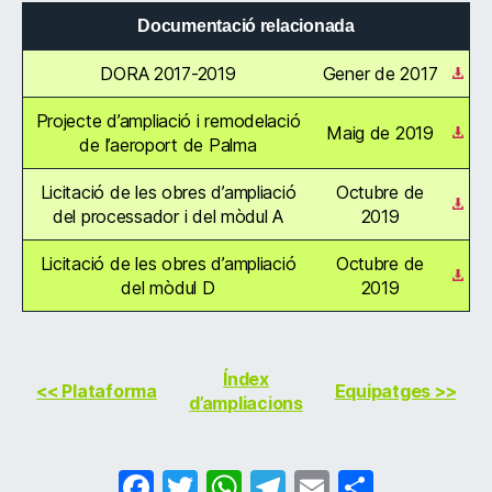
Documentació relacionada
DORA 2017-2019
Gener de 2017
Projecte d’ampliació i remodelació
Maig de 2019
de l’aeroport de Palma
Licitació de les obres d’ampliació
Octubre de
del processador i del mòdul A
2019
Licitació de les obres d’ampliació
Octubre de
del mòdul D
2019
Índex
<< Plataforma
Equipatges >>
d’ampliacions
F
T
W
T
E
C