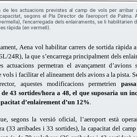
de les actuacions previstes al camp de vols per arribar 
apacitat, segons el Pla Director de l’aeroport de Palma. A
vermella), l’encarregada dels enlairaments, se li habilitarien d
es ràpida (en vermell).
ament, Aena vol habilitar carrers de sortida ràpida a 
6L/24R), la que s’encarrega principalment dels enlai
es actuacions permetran el avançament d’avions s
vols i facilitar el alineament dels avions a la pista. 
rector, aquestes modificacions permetrien
pass
de 43 sortides/hora a 48, el que suposaria un in
capacitat d’enlairement d’un 12%
.
ue, segons la versió oficial, l’aeroport està oper
ra (33 arribades i 33 sortides), la capacitat del camp