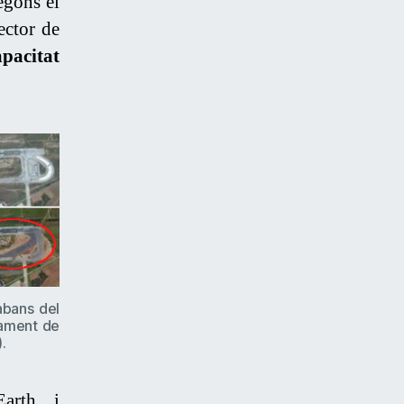
egons el
ector de
apacitat
abans del
çament de
.
Earth, i