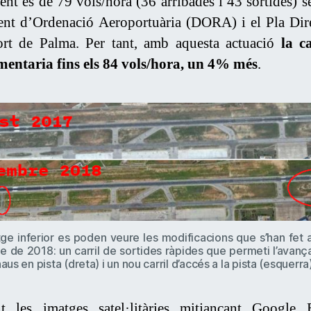
ent és de 79 vols/hora (36 arribades i 43 sortides) s
t d’Ordenació Aeroportuària (DORA) i el Pla Dir
ort de Palma. Per tant, amb aquesta actuació
la c
mentaria fins els 84 vols/hora, un 4% més
.
tge inferior es poden veure les modificacions que s’han fet 
 de 2018: un carril de sortides ràpides que permeti l’avan
aus en pista (dreta) i un nou carril d’accés a la pista (esquerra)
t les imatges satel·litàries mitjançant Google 