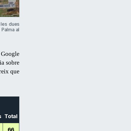
 les dues
 Palma al
de Google
ia sobre
reix que
s
Total
66