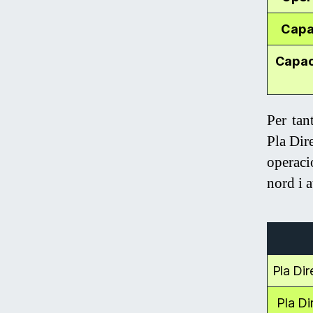
Capac
Capac
Per tan
Pla Dir
operaci
nord i a
Pla Dir
Pla Di