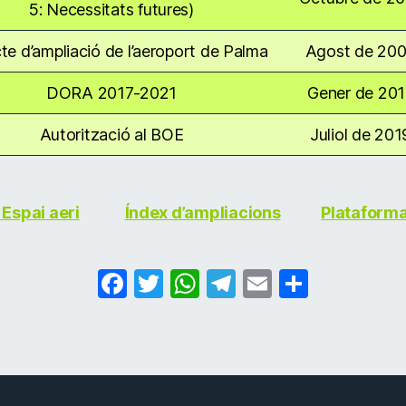
5: Necessitats futures)
te d’ampliació de l’aeroport de Palma
Agost de 20
DORA 2017-2021
Gener de 201
Autorització al BOE
Juliol de 201
Espai aeri
Índex d’ampliacions
Plataform
F
T
W
T
E
C
a
w
h
el
m
o
c
itt
at
e
ai
m
e
er
s
gr
l
p
b
A
a
ar