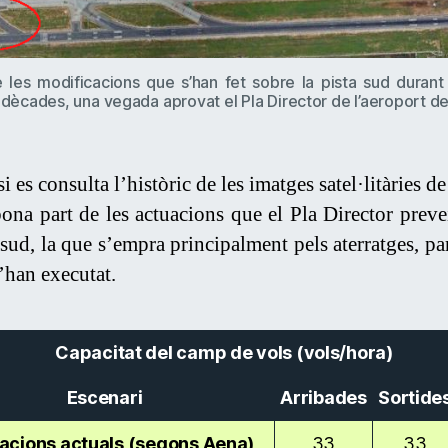
e les modificacions que s’han fet sobre la pista sud durant
 dècades, una vegada aprovat el Pla Director de l’aeroport de
i es consulta l’històric de les imatges satel·litàries 
bona part de les actuacions que el Pla Director preve
a sud, la que s’empra principalment pels aterratges, pa
’han executat.
Capacitat del camp de vols (vols/hora)
Escenari
Arribades
Sortide
acions actuals (segons Aena)
33
33