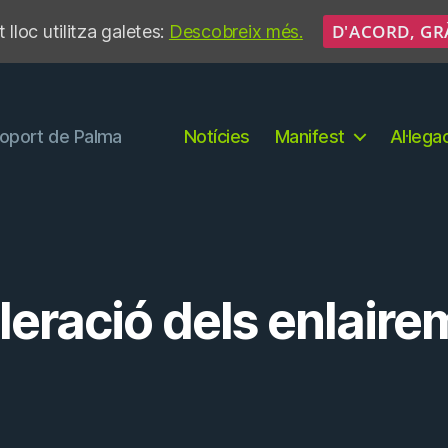
D'ACORD, GR
 lloc utilitza galetes:
Descobreix més.
eroport de Palma
Notícies
Manifest
Al·lega
leració dels enlaire