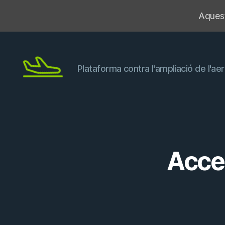
Aquest
Plataforma contra l'ampliació de l'a
No
més
avions!
Acce