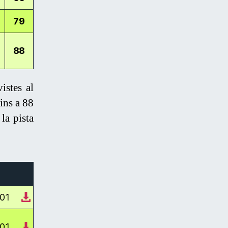
79
88
istes al
ins a 88
la pista
001
001