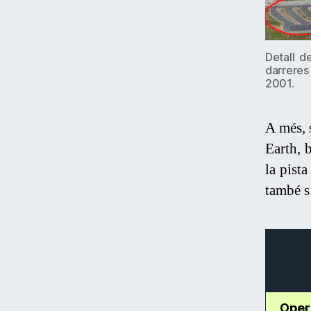
Detall d
darreres
2001.
A més, s
Earth, 
la pist
també s
Oper