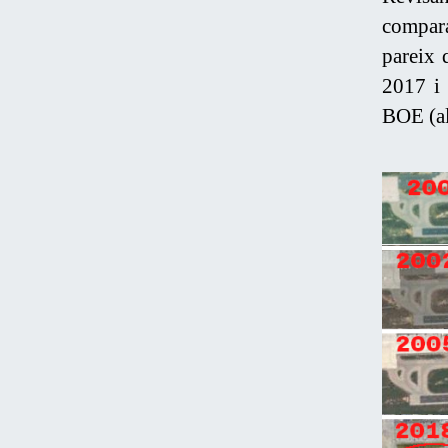
compara
pareix 
2017 i 
BOE (al