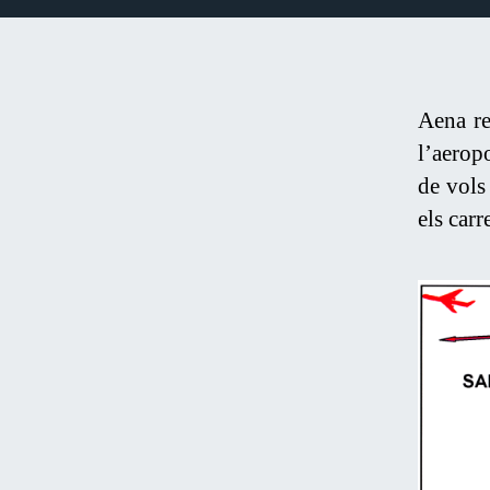
Aena re
l’aerop
de vols
els carr