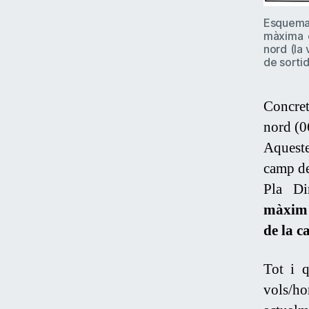
Esquema 
màxima c
nord (la 
de sortid
Concret
nord (0
Aquest
camp de 
Pla Di
màxim 
de la 
Tot i q
vols/ho