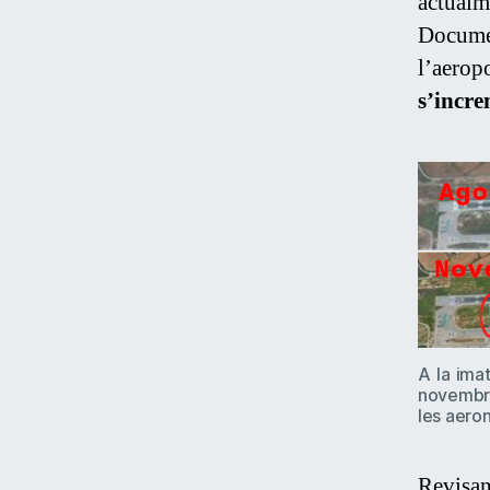
actualm
Documen
l’aerop
s’incre
A la ima
novembre
les aeron
Revisan