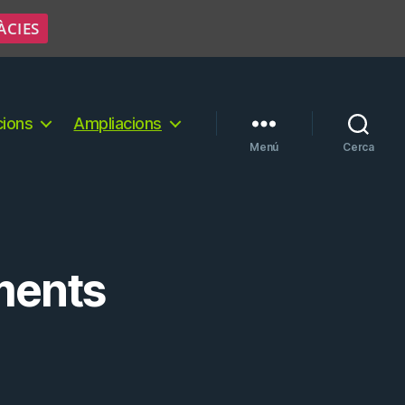
ÀCIES
cions
Ampliacions
Menú
Cerca
ments