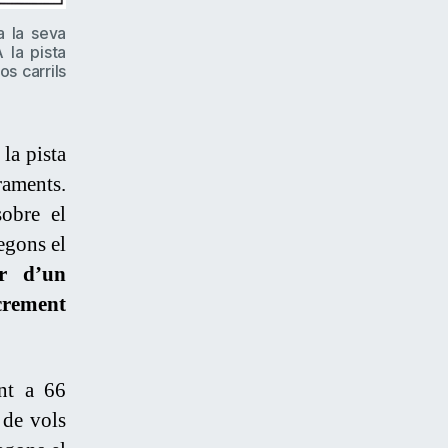
a la seva
 la pista
os carrils
la pista
raments.
obre el
Segons el
ar d’un
crement
ant a 66
 de vols