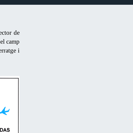
ector de
del camp
rratge i